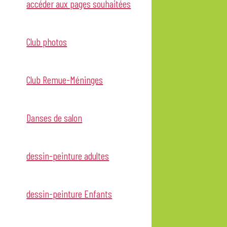
accéder aux pages souhaitées
Club photos
Club Remue-Méninges
Danses de salon
dessin-peinture adultes
dessin-peinture Enfants