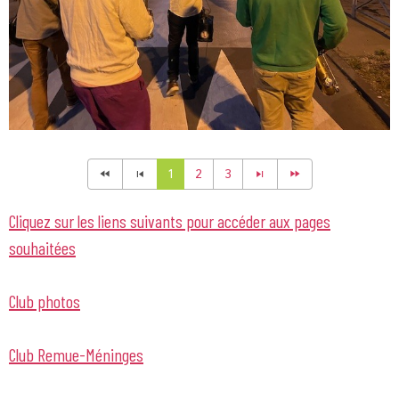
1
2
3
Cliquez sur les liens suivants pour accéder aux pages
souhaitées
Club photos
Club Remue-Méninges