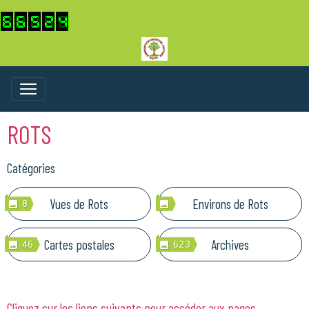
ROTS
Catégories
Vues de Rots
Environs de Rots
8
Cartes postales
Archives
46
623
Cliquez sur les liens suivants pour accéder aux pages