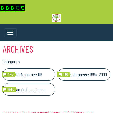
ARCHIVES
Catégories
1994, journée UK
Revue de presse 1994-2000
173
110
Journée Canadienne
340
Cliquez sur les liens suivants pour accéder aux pages