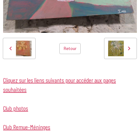
Retour
Cliquez sur les liens suivants pour accéder aux pages
souhaitées
Club photos
Club Remue-Méninges