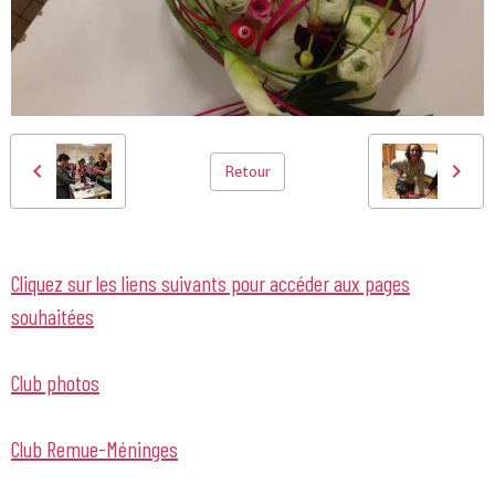
Retour
Cliquez sur les liens suivants pour accéder aux pages
souhaitées
Club photos
Club Remue-Méninges