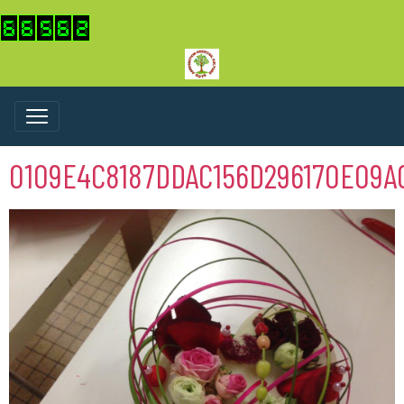
0109E4C8187DDAC156D296170E09A