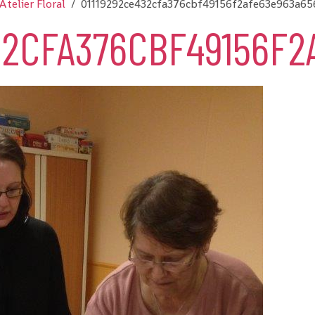
Atelier Floral
01119292ce432cfa376cbf49156f2afe63e963a65
32CFA376CBF49156F2