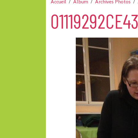
Accueil
Album
Archives Photos
01119292CE4