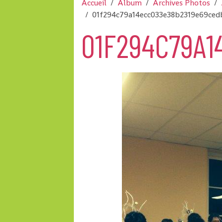
Accueil
Album
Archives Photos
01f294c79a14ecc033e38b2319e69ced
01F294C79A