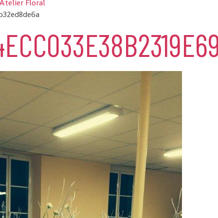
Atelier Floral
b32ed8de6a
14ECC033E38B2319E