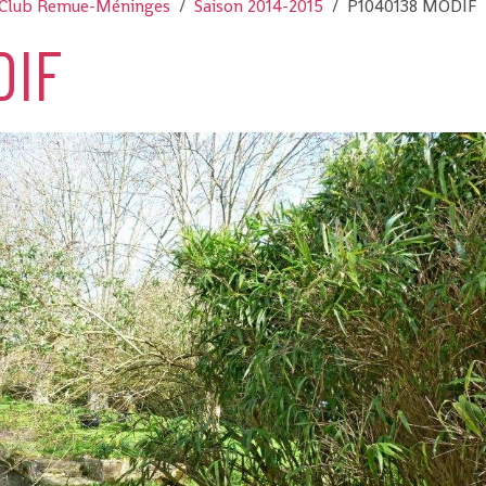
Club Remue-Méninges
Saison 2014-2015
P1040138 MODIF
DIF