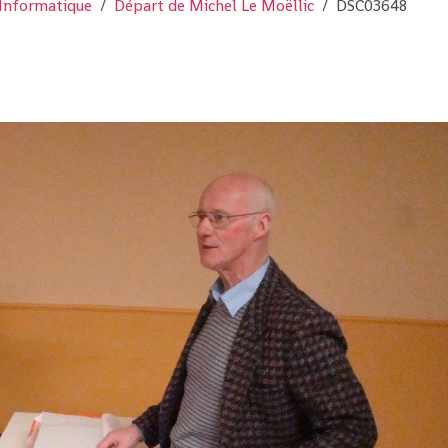
Informatique
Départ de Michel Le Moëllic
DSC03648