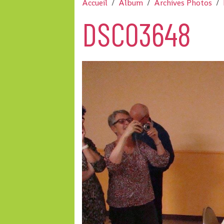
Accueil
Album
Archives Photos
DSC03648