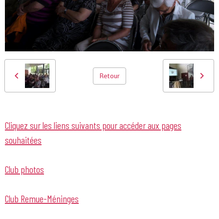
Retour
Cliquez sur les liens suivants pour accéder aux pages
souhaitées
Club photos
Club Remue-Méninges