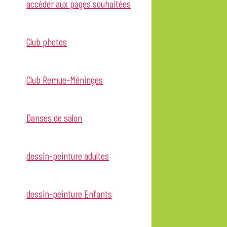
accéder aux pages souhaitées
Club photos
Club Remue-Méninges
Danses de salon
dessin-peinture adultes
dessin-peinture Enfants