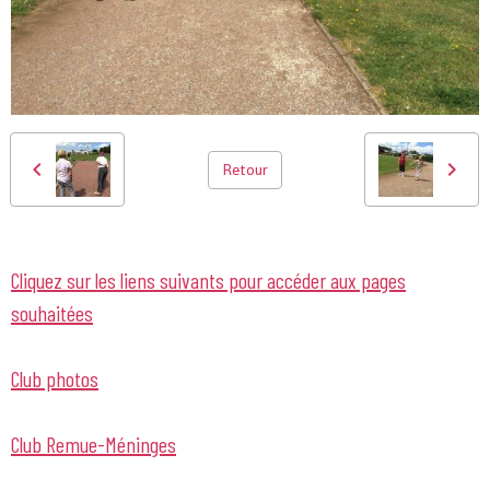
Retour
Cliquez sur les liens suivants pour accéder aux pages
souhaitées
Club photos
Club Remue-Méninges