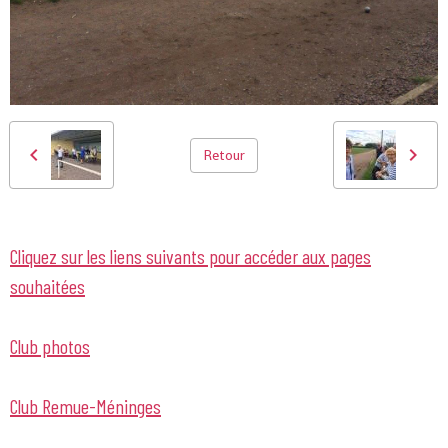
Retour
Cliquez sur les liens suivants pour accéder aux pages
souhaitées
Club photos
Club Remue-Méninges