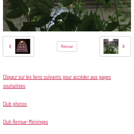
Retour
Cliquez sur les liens suivants pour accéder aux pages
souhaitées
Club photos
Club Remue-Méninges