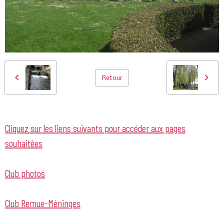
Retour
Cliquez sur les liens suivants pour accéder aux pages
souhaitées
Club photos
Club Remue-Méninges