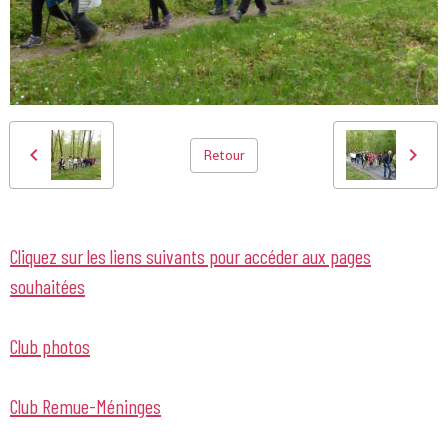
Retour
Cliquez sur les liens suivants pour accéder aux pages
souhaitées
Club photos
Club Remue-Méninges