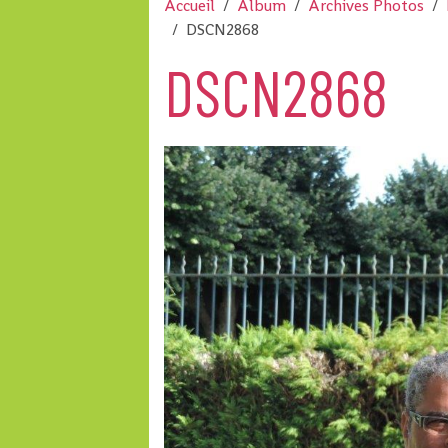
Accueil
Album
Archives Photos
DSCN2868
DSCN2868