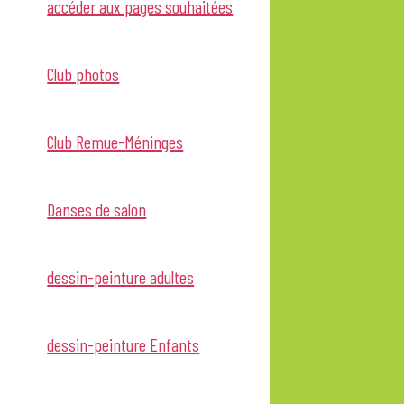
accéder aux pages souhaitées
Club photos
Club Remue-Méninges
Danses de salon
dessin-peinture adultes
dessin-peinture Enfants