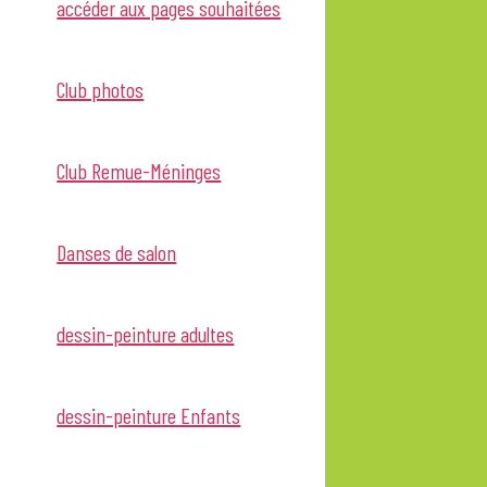
accéder aux pages souhaitées
Club photos
Club Remue-Méninges
Danses de salon
dessin-peinture adultes
dessin-peinture Enfants