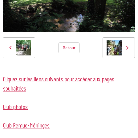
Retour
Cliquez sur les liens suivants pour accéder aux pages
souhaitées
Club photos
Club Remue-Méninges