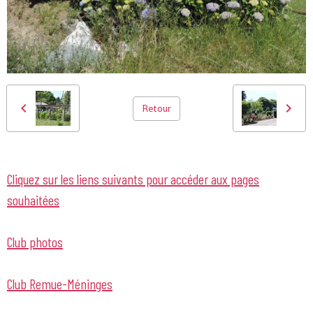
Retour
Cliquez sur les liens suivants pour accéder aux pages
souhaitées
Club photos
Club Remue-Méninges