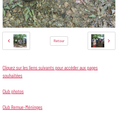
Retour
Cliquez sur les liens suivants pour accéder aux pages
souhaitées
Club photos
Club Remue-Méninges