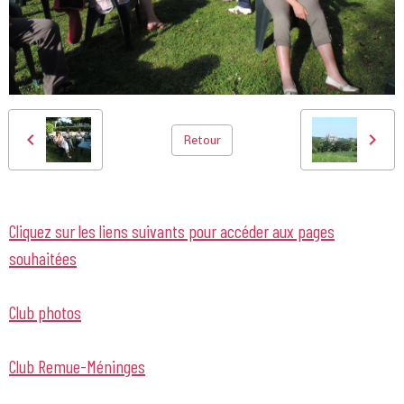
Retour
Cliquez sur les liens suivants pour accéder aux pages
souhaitées
Club photos
Club Remue-Méninges