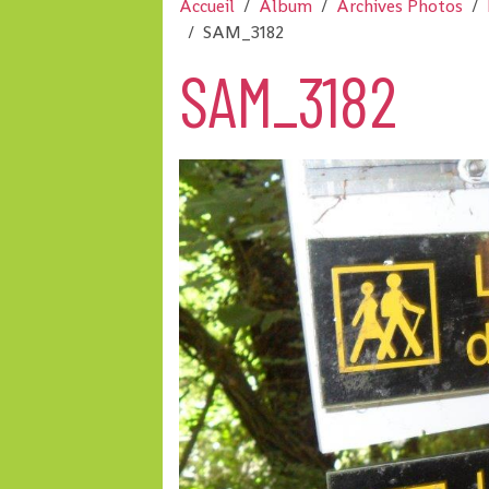
Accueil
Album
Archives Photos
SAM_3182
SAM_3182