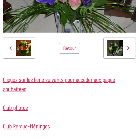
Retour
Cliquez sur les liens suivants pour accéder aux pages
souhaitées
Club photos
Club Remue-Méninges