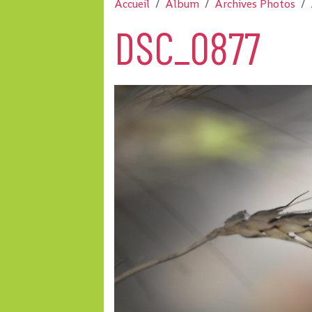
Accueil
Album
Archives Photos
DSC_0877