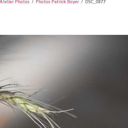
Atelier Photos
Photos Patrick Boyer
DSC_0877