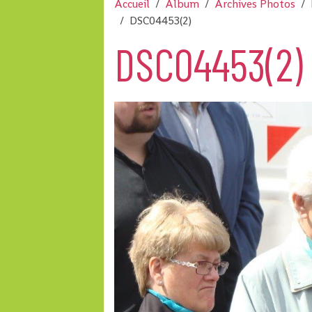
Accueil
Album
Archives Photos
DSC04453(2)
DSC04453(2)