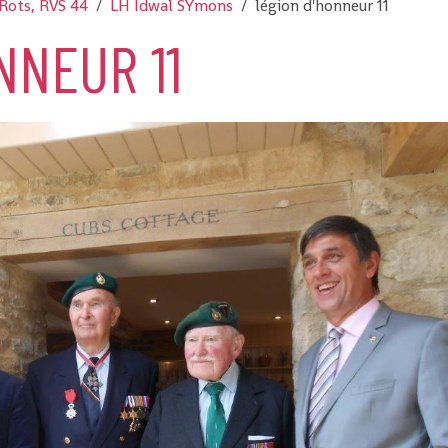
Rots, RVS 44
LH Idwal SYmons
légion d'honneur 11
NNEUR 11