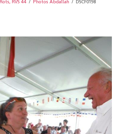
Rots, RVS 44
Photos Abdallah
DSCF0198