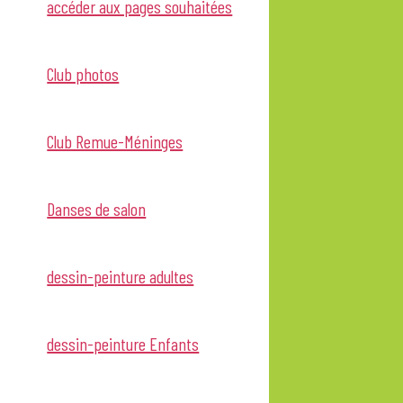
accéder aux pages souhaitées
Club photos
Club Remue-Méninges
Danses de salon
dessin-peinture adultes
dessin-peinture Enfants