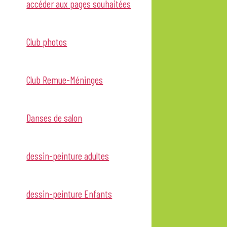
accéder aux pages souhaitées
Club photos
Club Remue-Méninges
Danses de salon
dessin-peinture adultes
dessin-peinture Enfants