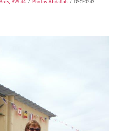
Rots, RVS 44
Photos Abdallah
DSCF0243