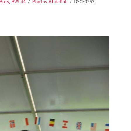
Rots, RVS 44
Photos Abdallah
DSCF0263