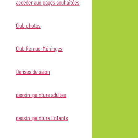
accéder aux pages souhaitées
Club photos
Club Remue-Méninges
Danses de salon
dessin-peinture adultes
dessin-peinture Enfants