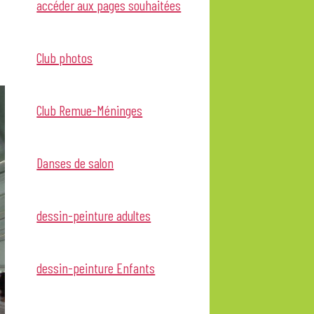
accéder aux pages souhaitées
Club photos
Club Remue-Méninges
Danses de salon
dessin-peinture adultes
dessin-peinture Enfants