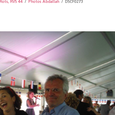
Rots, RVS 44
Photos Abdallah
DSCF0273