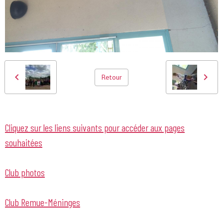
Retour
Cliquez sur les liens suivants pour accéder aux pages
souhaitées
Club photos
Club Remue-Méninges