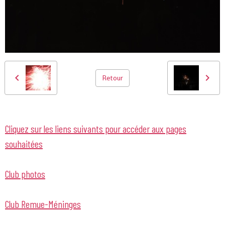
Retour
Cliquez sur les liens suivants pour accéder aux pages
souhaitées
Club photos
Club Remue-Méninges