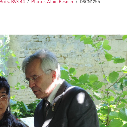
Rots, RVS 44
Photos Alain Besnier
DSCN1255