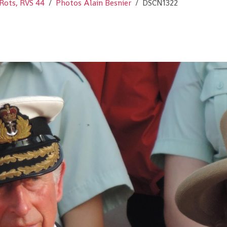
Rots, RVS 44
Photos Alain Besnier
DSCN1322