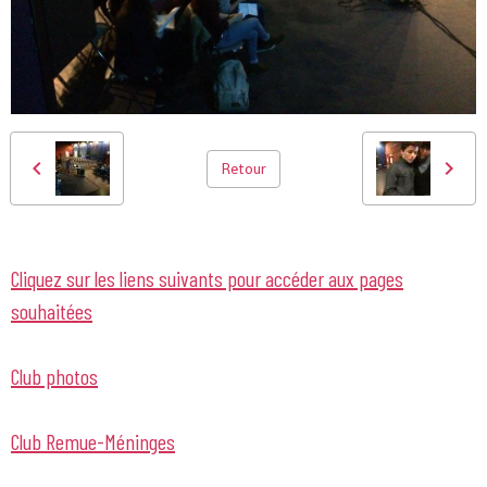
Retour
Cliquez sur les liens suivants pour accéder aux pages
souhaitées
Club photos
Club Remue-Méninges