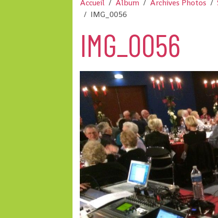
Accueil
Album
Archives Photos
IMG_0056
IMG_0056