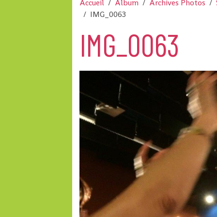
Accueil
Album
Archives Photos
IMG_0063
IMG_0063