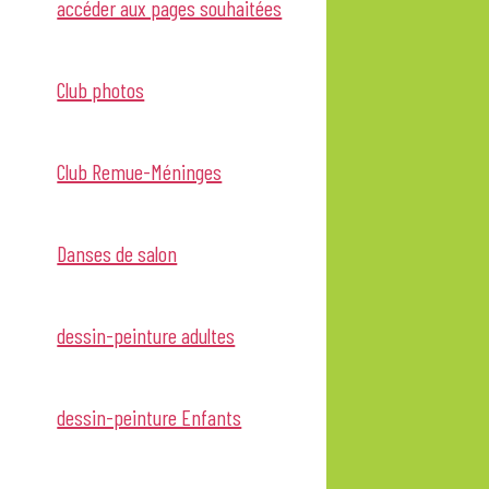
accéder aux pages souhaitées
Club photos
Club Remue-Méninges
Danses de salon
dessin-peinture adultes
dessin-peinture Enfants