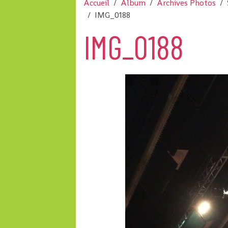
Accueil
Album
Archives Photos
IMG_0188
IMG_0188