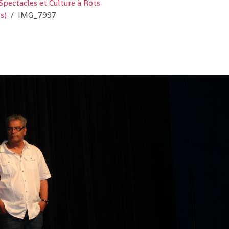
Spectacles et Culture à Rots
s)
IMG_7997