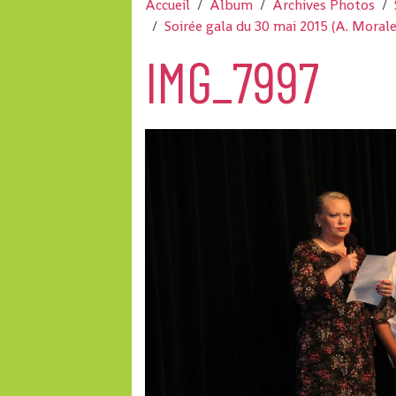
Accueil
Album
Archives Photos
Soirée gala du 30 mai 2015 (A. Morale
IMG_7997