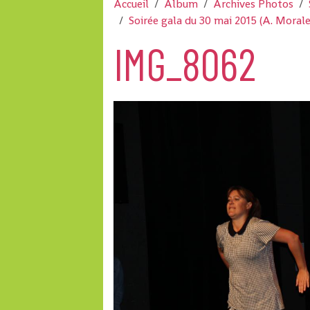
Accueil
Album
Archives Photos
Soirée gala du 30 mai 2015 (A. Morale
IMG_8062