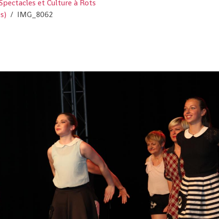
Spectacles et Culture à Rots
s)
IMG_8062