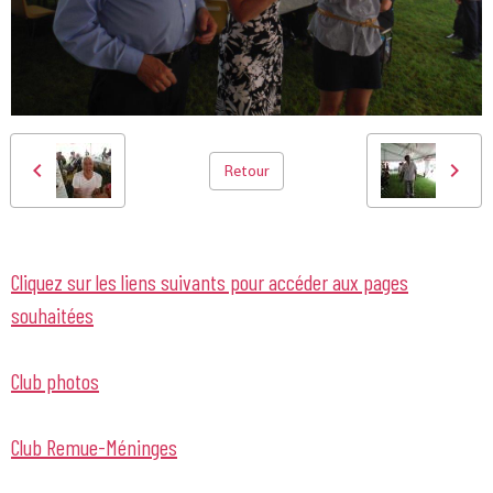
Retour
Cliquez sur les liens suivants pour accéder aux pages
souhaitées
Club photos
Club Remue-Méninges