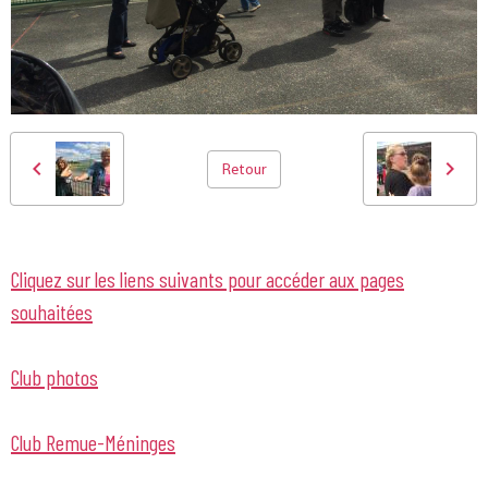
Retour
Cliquez sur les liens suivants pour accéder aux pages
souhaitées
Club photos
Club Remue-Méninges