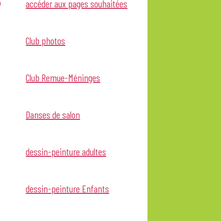
h
accéder aux pages souhaitées
Club photos
Club Remue-Méninges
Danses de salon
dessin-peinture adultes
dessin-peinture Enfants