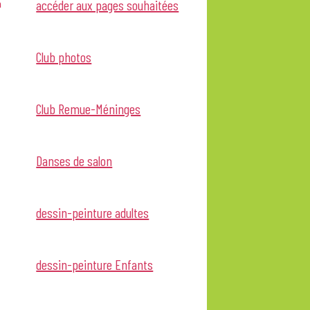
h
accéder aux pages souhaitées
Club photos
Club Remue-Méninges
Danses de salon
dessin-peinture adultes
dessin-peinture Enfants