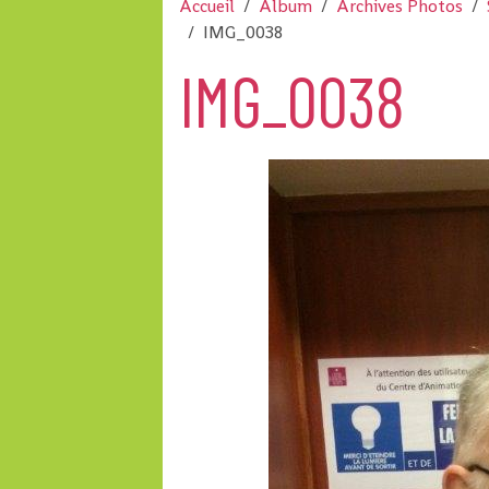
Accueil
Album
Archives Photos
IMG_0038
IMG_0038