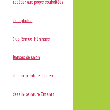
accéder aux pages souhaitées
Club photos
Club Remue-Méninges
Danses de salon
dessin-peinture adultes
dessin-peinture Enfants